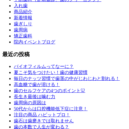
入れ歯
商品紹介
新着情報
歯ぎしり
歯周病
矯正歯科
院内イベントブログ
最近の投稿
バイオフィルムってなーに？
夏こそ気をつけたい！歯の健康習慣
毎日のナッツ習慣で歯茎の中がじわじわと割れる！
高血糖で歯が溶ける！
歯のセルフケアの4つのポイント🦷
長生き最後は噛む力
歯周病の原因は
50代からは口腔機能低下症に注意！
注目の商品 ハビットプロ！
歯石は歯磨きでは取れません
歯の本数で人生が変わる？