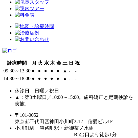
診療時間
月
火
水
木
金
土
日
祝
09:30～13:30
●
●
●
●
●
▲
-
-
14:30～18:00
●
●
●
●
●
▲
-
-
休診日：日曜／祝日
▲：第3土曜日／10:00～15:00。歯科矯正と定期検診を
実施。
〒101-0052
東京都千代田区神田小川町2-12 信愛ビル1F
小川町駅・淡路町駅・新御茶ノ水駅
B5出口より徒歩1分