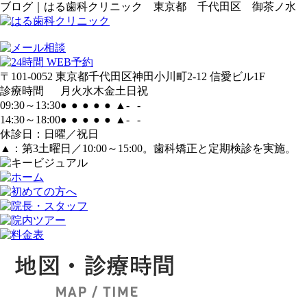
ブログ｜はる歯科クリニック 東京都 千代田区 御茶ノ水 
〒101-0052 東京都千代田区神田小川町2-12 信愛ビル1F
診療時間
月
火
水
木
金
土
日
祝
09:30～13:30
●
●
●
●
●
▲
-
-
14:30～18:00
●
●
●
●
●
▲
-
-
休診日：日曜／祝日
▲：第3土曜日／10:00～15:00。歯科矯正と定期検診を実施。