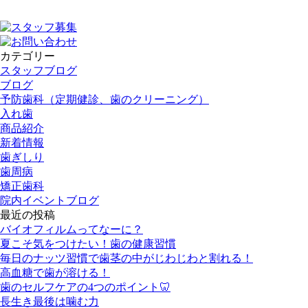
カテゴリー
スタッフブログ
ブログ
予防歯科（定期健診、歯のクリーニング）
入れ歯
商品紹介
新着情報
歯ぎしり
歯周病
矯正歯科
院内イベントブログ
最近の投稿
バイオフィルムってなーに？
夏こそ気をつけたい！歯の健康習慣
毎日のナッツ習慣で歯茎の中がじわじわと割れる！
高血糖で歯が溶ける！
歯のセルフケアの4つのポイント🦷
長生き最後は噛む力