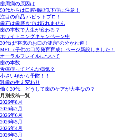
歯周病の原因は
50代からは口腔機能低下症に注意！
注目の商品 ハビットプロ！
歯石は歯磨きでは取れません
歯の本数で人生が変わる？
ホワイトニングキャンペーン中
30代は“将来のお口の健康”の分かれ道！
MFT（子供の口腔発育育成）ページ新設しました！
オーラルフレイルについて
歯の本数
舌痛症ってどんな病気？
小さい頃から予防！！
乳歯の生え変わり
働く30代、どうして歯のケアが大事なの？
月別投稿一覧
2026年8月
2026年7月
2026年6月
2026年5月
2026年4月
2026年3月